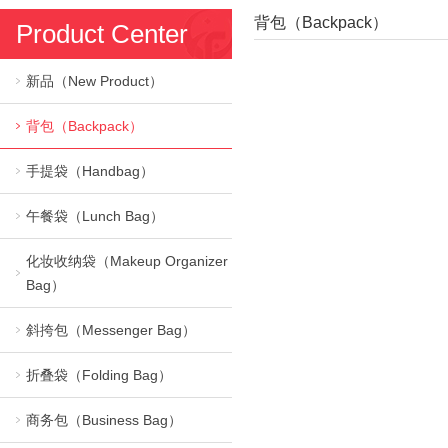
背包（Backpack）
Product Center
新品（New Product）
背包（Backpack）
手提袋（Handbag）
午餐袋（Lunch Bag）
化妆收纳袋（Makeup Organizer
Bag）
斜挎包（Messenger Bag）
折叠袋（Folding Bag）
商务包（Business Bag）