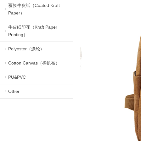
覆膜牛皮纸（Coated Kraft
Paper）
牛皮纸印花（Kraft Paper
Printing）
Polyester（涤纶）
Cotton Canvas（棉帆布）
PU&PVC
Other